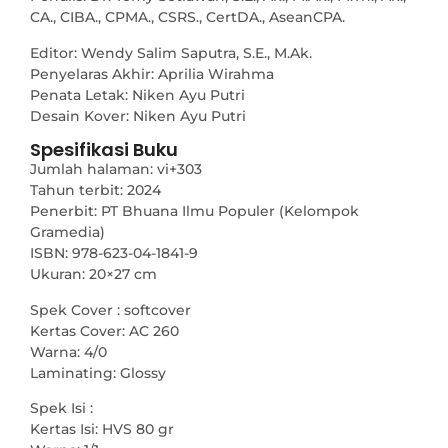
CA., CIBA., CPMA., CSRS., CertDA., AseanCPA.
Editor: Wendy Salim Saputra, S.E., M.Ak.
Penyelaras Akhir: Aprilia Wirahma
Penata Letak: Niken Ayu Putri
Desain Kover: Niken Ayu Putri
Spesifikasi Buku
Jumlah halaman: vi+303
Tahun terbit: 2024
Penerbit: PT Bhuana Ilmu Populer (Kelompok
Gramedia)
ISBN: 978-623-04-1841-9
Ukuran: 20×27 cm
Spek Cover : softcover
Kertas Cover: AC 260
Warna: 4/0
Laminating: Glossy
Spek Isi :
Kertas Isi: HVS 80 gr