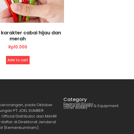
 karakter cabai hijau dan
merah
Rp
10.000
Add to cart
Category
Financial Books
perorangan, pada Oktober
Office Supplies & Equipment
Other Books
aungan PT JOEL SUMBER
ficial Distributor dari MAHIR
aftar di Direktorat Jenderal
 HAM (Kemenkumham).