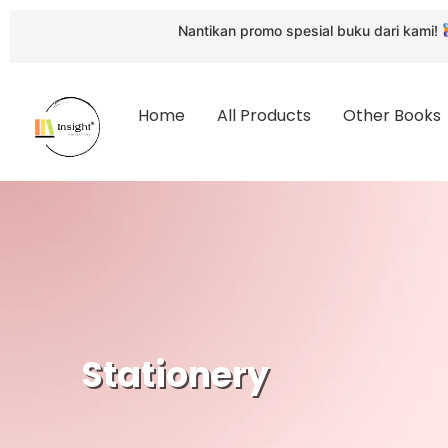
Nantikan promo spesial buku dari kami!
Janga
Home
All Products
Other Books
Stationery