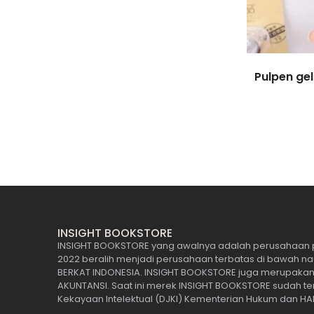
Pulpen gel
INSIGHT BOOKSTORE
INSIGHT BOOKSTORE yang awalnya adalah perusahaan 
2022 beralih menjadi perusahaan terbatas di bawah n
BERKAT INDONESIA. INSIGHT BOOKSTORE juga merupakan Of
AKUNTANSI. Saat ini merek INSIGHT BOOKSTORE sudah terd
Kekayaan Intelektual (DJKI) Kementerian Hukum dan