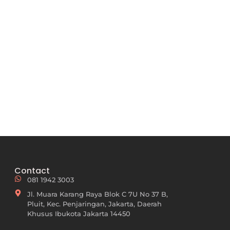
Contact
081 1942 3003
Jl. Muara Karang Raya Blok C 7U No 37 B,
Pluit, Kec. Penjaringan, Jakarta, Daerah
Khusus Ibukota Jakarta 14450