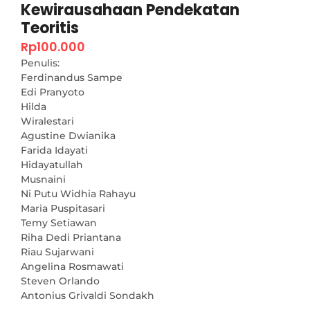
Kewirausahaan Pendekatan
Teoritis
Rp
100.000
Penulis:
Ferdinandus Sampe
Edi Pranyoto
Hilda
Wiralestari
Agustine Dwianika
Farida Idayati
Hidayatullah
Musnaini
Ni Putu Widhia Rahayu
Maria Puspitasari
Temy Setiawan
Riha Dedi Priantana
Riau Sujarwani
Angelina Rosmawati
Steven Orlando
Antonius Grivaldi Sondakh