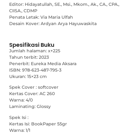
Editor: Hidayatullah, SE., Msi., Mkom., Ak., CA., CPA.,
CIISA., CDMP
Penata Letak: Via Maria Ulfah
Desain Kover: Ardyan Arya Hayuwaskita
Spesifikasi Buku
Jumlah halaman: x+225
Tahun terbit: 2023
Penerbit: Eureka Media Aksara
ISBN: 978-623-487-795-3
Ukuran: 15×23 cm
Spek Cover : softcover
Kertas Cover: AC 260
Warna: 4/0
Laminating: Glossy
Spek Isi :
Kertas Isi: BookPaper 55gr
Warna: 1/1