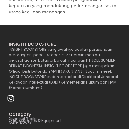
keputusan yang mendukung perkembangan sektor
usaha kecil dan menengah.
INSIGHT BOOKSTORE
INSIGHT BOOKSTORE yang awalnya adalah perusahaan
perorangan, pada Oktober 2022 beralih menjadi
perusahaan terbatas di bawah naungan PT JOEL SUMBER
BERKAT INDONESIA. INSIGHT BOOKSTORE juga merupakan
Official Distributor dari MAHIR AKUNTANSI. Saat ini merek
INSIGHT BOOKSTORE sudah terdaftar di Direktorat Jenderal
Kekayaan Intelektual (DJKI) Kementerian Hukum dan HAM
(Kemenkumham).
Category
Financial Books
Office Supplies & Equipment
Other Books