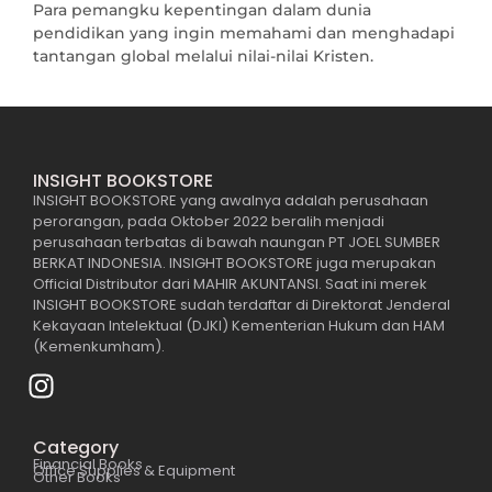
Para pemangku kepentingan dalam dunia
pendidikan yang ingin memahami dan menghadapi
tantangan global melalui nilai-nilai Kristen.
INSIGHT BOOKSTORE
INSIGHT BOOKSTORE yang awalnya adalah perusahaan
perorangan, pada Oktober 2022 beralih menjadi
perusahaan terbatas di bawah naungan PT JOEL SUMBER
BERKAT INDONESIA. INSIGHT BOOKSTORE juga merupakan
Official Distributor dari MAHIR AKUNTANSI. Saat ini merek
INSIGHT BOOKSTORE sudah terdaftar di Direktorat Jenderal
Kekayaan Intelektual (DJKI) Kementerian Hukum dan HAM
(Kemenkumham).
Category
Financial Books
Office Supplies & Equipment
Other Books