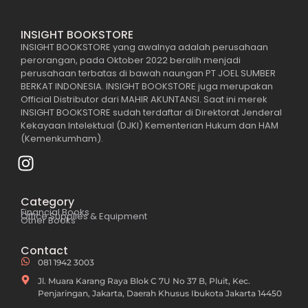
INSIGHT BOOKSTORE
INSIGHT BOOKSTORE yang awalnya adalah perusahaan
perorangan, pada Oktober 2022 beralih menjadi
perusahaan terbatas di bawah naungan PT JOEL SUMBER
BERKAT INDONESIA. INSIGHT BOOKSTORE juga merupakan
Official Distributor dari MAHIR AKUNTANSI. Saat ini merek
INSIGHT BOOKSTORE sudah terdaftar di Direktorat Jenderal
Kekayaan Intelektual (DJKI) Kementerian Hukum dan HAM
(Kemenkumham).
Category
Financial Books
Office Supplies & Equipment
Other Books
Contact
081 1942 3003
Jl. Muara Karang Raya Blok C 7U No 37 B, Pluit, Kec.
Penjaringan, Jakarta, Daerah Khusus Ibukota Jakarta 14450