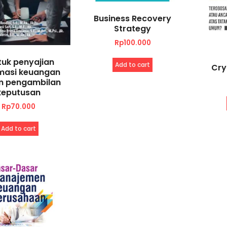
Business Recovery
Strategy
Rp
100.000
tuk penyajian
Add to cart
Cry
masi keuangan
m pengambilan
keputusan
Rp
70.000
Add to cart