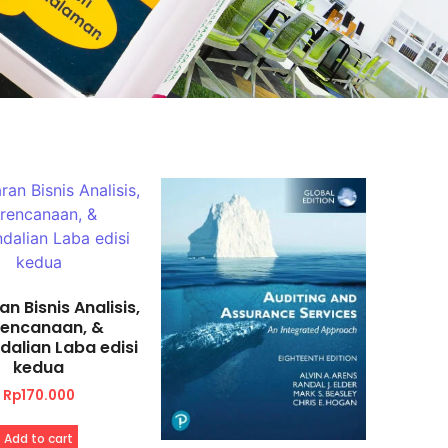
n Bisnis Analisis,
rencanaan, &
alian Laba edisi
kedua
Rp
170.000
Add to cart