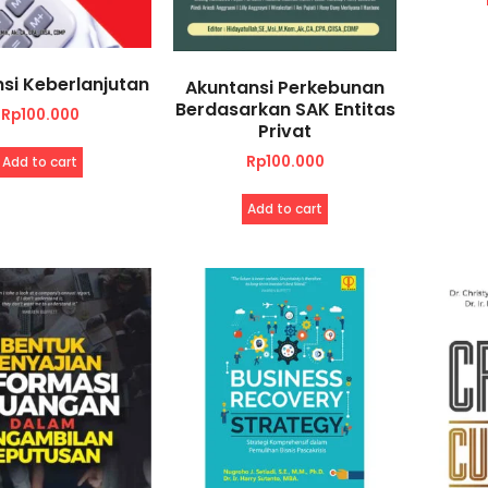
si Keberlanjutan
Akuntansi Perkebunan
Berdasarkan SAK Entitas
Rp
100.000
Privat
Rp
100.000
Add to cart
Add to cart