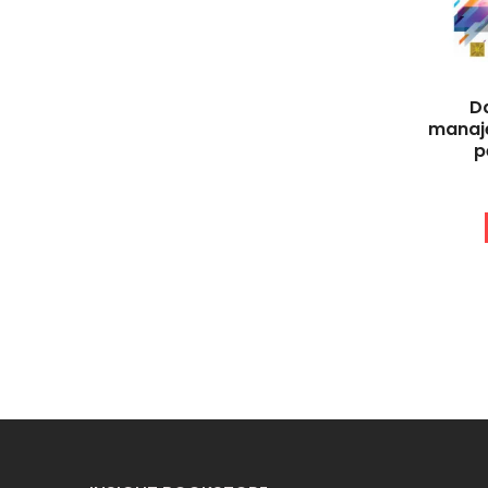
D
manaj
p