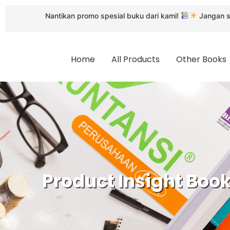
antikan promo spesial buku dari kami!
Jangan sampai terlewat
Home
All Products
Other Books
Product Insight Book