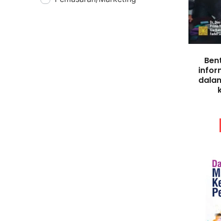
Ben
infor
dala