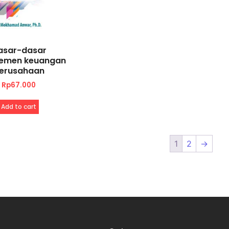
asar-dasar
emen keuangan
erusahaan
Rp
67.000
Add to cart
1
2
→