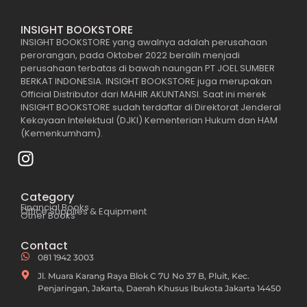
INSIGHT BOOKSTORE
INSIGHT BOOKSTORE yang awalnya adalah perusahaan
perorangan, pada Oktober 2022 beralih menjadi
perusahaan terbatas di bawah naungan PT JOEL SUMBER
BERKAT INDONESIA. INSIGHT BOOKSTORE juga merupakan
Official Distributor dari MAHIR AKUNTANSI. Saat ini merek
INSIGHT BOOKSTORE sudah terdaftar di Direktorat Jenderal
Kekayaan Intelektual (DJKI) Kementerian Hukum dan HAM
(Kemenkumham).
Category
Financial Books
Office Supplies & Equipment
Other Books
Contact
081 1942 3003
Jl. Muara Karang Raya Blok C 7U No 37 B, Pluit, Kec.
Penjaringan, Jakarta, Daerah Khusus Ibukota Jakarta 14450